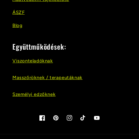
l
o
ÁSZF
m
Blog
Együttműködések:
Viszonteladóknak
Masszőröknek / terapeutáknak
Személyi edzőknek
Facebook
Pinterest
Instagram
TikTok
YouTube