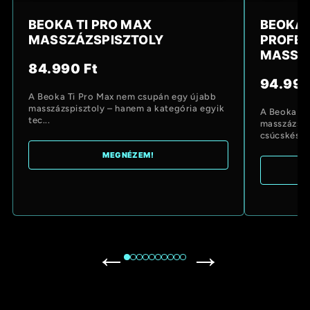
BEOKA TI PRO MAX
BEOKA 
MASSZÁZSPISZTOLY
PROFES
MASSZ
84.990 Ft
94.990
A Beoka Ti Pro Max nem csupán egy újabb
masszázspisztoly – hanem a kategória egyik
A Beoka D6
tec...
masszázspi
csúcskészül
MEGNÉZEM!
←
→