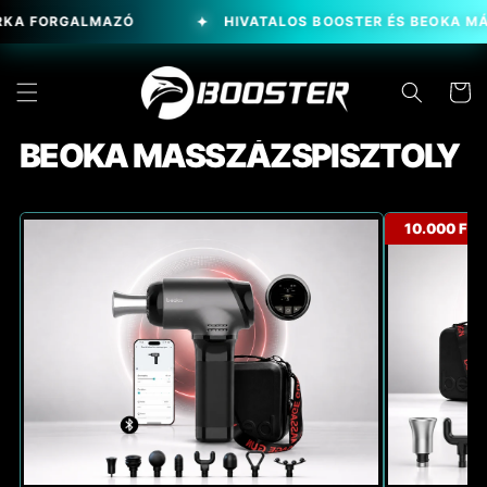
Ugrás a
A FORGALMAZÓ
HIVATALOS BOOSTER ÉS BEOKA MÁR
tartalomhoz
Kosár
BEOKA MASSZÁZSPISZTOLY
10.000 FT