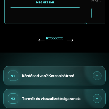
rend...
MEGNÉZEM!
←
→
Ö
+
s
Kérdésed van? Keress bátran!
01
s
z
+
Termék és visszafizetési garancia
02
e