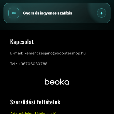
c
s
+
Gyors és ingyenes szállítás
03
u
k
h
Kapcsolat
a
t
E-mail: kemenczesjano@boostershop.hu
ó
Tel.: +36706030788
t
a
r
t
Szerződési feltételek
a
Adatvédelmi tájékoztató