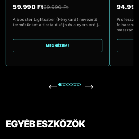
59.990 Ft
94.990
69.990 Ft
A booster Lightsaber (Fénykard) nevezetű
Professzion
termékünket a tiszta dizájn és a nyers erő j...
felhasznál
masszázs...
MEGNÉZEM!
←
→
EGYÉB ESZKÖZÖK