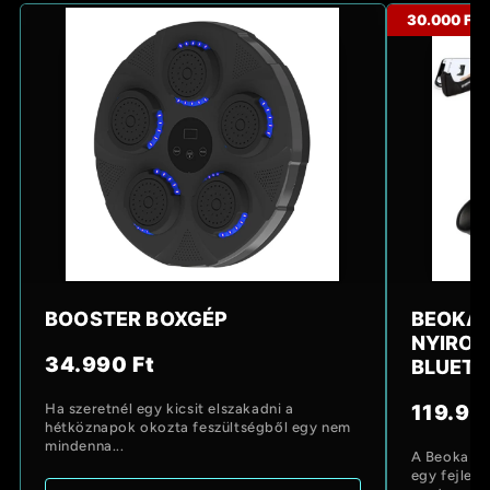
30.000 FT
BOOSTER BOXGÉP
BEOKA 
NYIRO
34.990 Ft
BLUETO
Ha szeretnél egy kicsit elszakadni a
119.99
hétköznapok okozta feszültségből egy nem
mindenna...
A Beoka AC
egy fejlett