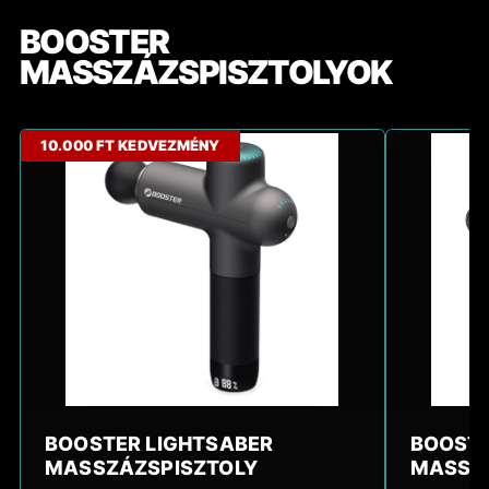
BOOSTER
MASSZÁZSPISZTOLYOK
10.000 FT KEDVEZMÉNY
BOOSTER LIGHTSABER
BOOSTE
MASSZÁZSPISZTOLY
MASSZ